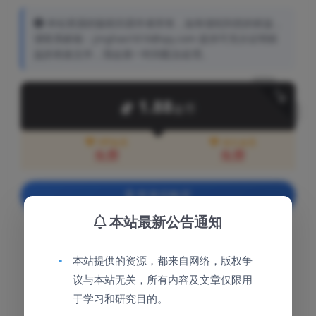
本站资源的版权归原作者所有，如有侵犯到您的权益，
请联系邮箱：jinghao1616@qq.com 提供可充分证明权
益的有效文件，我会第一时间配合处理。
下载
1.88
金币
VIP会员
永久会员
免费
免费
登录后购买
本站最新公告通知
已有
10
人解锁下载
•
本站提供的资源，都来自网络，版权争
包含资源:
(1个)
议与本站无关，所有内容及文章仅限用
累计销量:
10
于学习和研究目的。