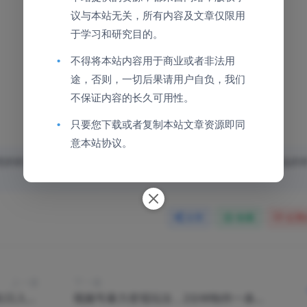
议与本站无关，所有内容及文章仅限用
于学习和研究目的。
•
不得将本站内容用于商业或者非法用
途，否则，一切后果请用户自负，我们
不保证内容的长久可用性。
•
只要您下载或者复制本站文章资源即同
意本站协议。
益，请联系邮箱：jinghao1616@qq.com 提供可充分证明权益的
分享
收藏
点赞
上一篇
下一篇
松日入30
视频号暴力变现玩法，2分钟制作一条治