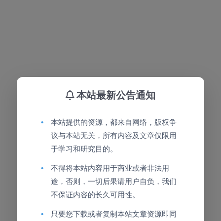
本站最新公告通知
•
本站提供的资源，都来自网络，版权争
议与本站无关，所有内容及文章仅限用
于学习和研究目的。
•
不得将本站内容用于商业或者非法用
途，否则，一切后果请用户自负，我们
不保证内容的长久可用性。
•
只要您下载或者复制本站文章资源即同