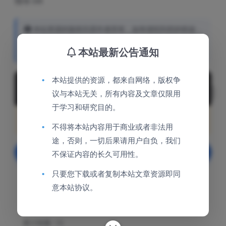
指令.txt
本站资源的版权归原作者所有，如有侵犯到您的权益，
请联系邮箱：jinghao1616@qq.com 提供可充分证明权
本站最新公告通知
益的有效文件，我会第一时间配合处理。
下载
•
本站提供的资源，都来自网络，版权争
1.88
金币
议与本站无关，所有内容及文章仅限用
于学习和研究目的。
VIP会员
永久会员
免费
免费
•
不得将本站内容用于商业或者非法用
途，否则，一切后果请用户自负，我们
登录后购买
不保证内容的长久可用性。
•
只要您下载或者复制本站文章资源即同
已有
10
人解锁下载
意本站协议。
包含资源:
(1个)
累计销量:
10