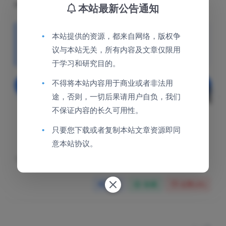
https://github.com/meowtec/Imagine/releases
本站最新公告通知
本站资源的版权归原作者所有，如有侵犯到您的权益，
•
本站提供的资源，都来自网络，版权争
请联系邮箱：jinghao1616@qq.com 提供可充分证明权
议与本站无关，所有内容及文章仅限用
益的有效文件，我会第一时间配合处理。
于学习和研究目的。
下载
•
不得将本站内容用于商业或者非法用
登录后下载
途，否则，一切后果请用户自负，我们
不保证内容的长久可用性。
包含资源:
(3个)
•
只要您下载或者复制本站文章资源即同
累计销量:
10
意本站协议。
下载遇到问题？可联系客服或反馈
分享
收藏
点赞(
28
)