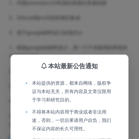
1、内置pomodoro计时器的直观任务规划器
2、Github和Jira为您的项目集成
3、基于google材料设计的现代ui
1、根据google的材料设计，用一个干净易用的界面来
计划你的任务。
本站最新公告通知
2、自动追踪你的时间。
•
本站提供的资源，都来自网络，版权争
3、轻松创建时间表和工作总结。
议与本站无关，所有内容及文章仅限用
于学习和研究目的。
4、很容易与jira和github集成。
•
不得将本站内容用于商业或者非法用
5、在干净的本地待办事项列表中对任务进行排序，自
途，否则，一切后果请用户自负，我们
动创建工作日志，并在发生更改时立即收到通知。
不保证内容的长久可用性。