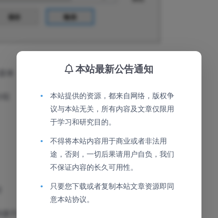
本站最新公告通知
组菜单
分组
•
本站提供的资源，都来自网络，版权争
议与本站无关，所有内容及文章仅限用
于学习和研究目的。
•
不得将本站内容用于商业或者非法用
途，否则，一切后果请用户自负，我们
不保证内容的长久可用性。
•
只要您下载或者复制本站文章资源即同
容
意本站协议。
快捷方式