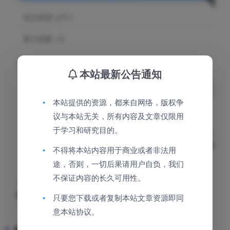
包含资源:
(3个)
累计销量:
10
下载遇到问题？可联系客服或反馈
本站最新公告通知
分享
收藏
点赞(
12
)
•
本站提供的资源，都来自网络，版权争
议与本站无关，所有内容及文章仅限用
于学习和研究目的。
上一篇
DesktopDigitalClock v5.35绿色版
•
不得将本站内容用于商业或者非法用
途，否则，一切后果请用户自负，我们
不保证内容的长久可用性。
下一篇
免费下载器Xdown v2.0.9.4绿色版
•
只要您下载或者复制本站文章资源即同
意本站协议。
相关文章