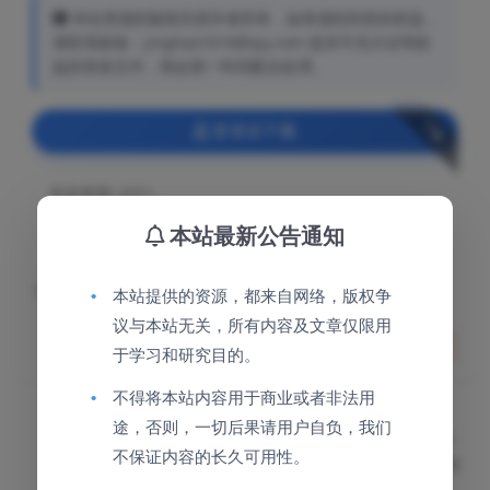
本站资源的版权归原作者所有，如有侵犯到您的权益，
请联系邮箱：jinghao1616@qq.com 提供可充分证明权
益的有效文件，我会第一时间配合处理。
下载
登录后下载
包含资源:
(3个)
本站最新公告通知
累计销量:
10
下载遇到问题？可联系客服或反馈
•
本站提供的资源，都来自网络，版权争
议与本站无关，所有内容及文章仅限用
分享
收藏
点赞(
36
)
于学习和研究目的。
•
不得将本站内容用于商业或者非法用
途，否则，一切后果请用户自负，我们
上一篇
不保证内容的长久可用性。
PC文件夹加密小工具v1.0.0