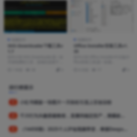
电脑软件
电脑软件
XHS-Downloader下载工具v
Office Installer安装工具v1.
1.7
35
软件介绍 XHS-Downloader是一款
软件介绍 Office Installer中文版(O
开源免费的工具，该项目是基于 P
ffice安装工具)是一款最...
yt...
1 年前
58
0
6 月前
77
0
排行榜展示
小红书模版一张图片一天轻松引流上百创业粉
1
千川行为兴趣搭建教程，直播间稳定投产，测爆款视频，素材投放全流程
2
（14458期）2025个人IP短视频带货，掌握Deepseek+千川投流技巧，实现全域流量变现
3