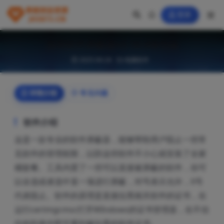
登录
流氓软件屏蔽器v2.18.0绿色版
2025-04-24
电脑软件
详情介绍
常见问题
软件介绍
这是一款专业的软件屏蔽器，能够帮助用户阻止一些常
见软件的管理权限，以防这些软件不小心就安装了全家
桶套餐。工具内置了一些可以直接被屏蔽的软件，你可
以全选或者选中某一项进行屏蔽，对号表示允许，X号
代表阻止。软件的原理是直接拉黑相关软件的证书，在
运行certmgr.msc打开WIndows的证书管理器，在不信
任的列表中即可看到被拉黑的软件证书。