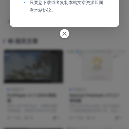
•
只要您下载或者复制本站文章资源即同
意本站协议。
下一篇
电脑QQ9.7.23(29394)去广告特别版
相关文章
电脑软件
电脑软件
PotPlayer v1.7.22541绿色
Navicat Premium v17.2.7
版
绿色版
软件介绍 PotPlayer，免费全能影
软件介绍 Navicat是一套可创建多
音播放器，堪称Windows平台最强
个连接的数据库管理工具，用以方
本地...
便管理 My...
1 年前
90
0
1 年前
32
0