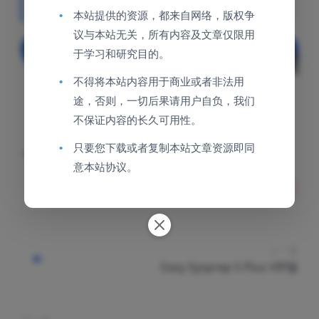
益的有效文件，我会第一时间配合处理。
•
本站提供的资源，都来自网络，版权争
议与本站无关，所有内容及文章仅限用
下载
登录后下载
于学习和研究目的。
•
不得将本站内容用于商业或者非法用
包含资源:
(3个)
途，否则，一切后果请用户自负，我们
累计销量:
10
不保证内容的长久可用性。
•
只要您下载或者复制本站文章资源即同
下载遇到问题？可联系客服或反馈
意本站协议。
分享
收藏
点赞(
34
)
上一篇
Easy Sysprep 5 Plus VIP版