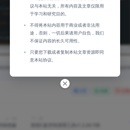
议与本站无关，所有内容及文章仅限用
于学习和研究目的。
•
不得将本站内容用于商业或者非法用
途，否则，一切后果请用户自负，我们
不保证内容的长久可用性。
•
只要您下载或者复制本站文章资源即同
意本站协议。
益，请联系邮箱：jinghao1616@qq.com 提供可充分证明权益的
分享
收藏
点赞
上一篇
下一篇
20绿色版
联想C盘空间清理工具v1.2.24.108