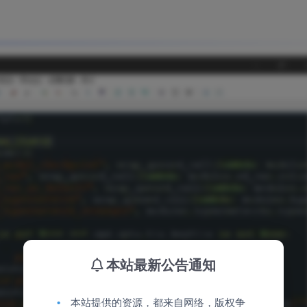
本站最新公告通知
•
本站提供的资源，都来自网络，版权争