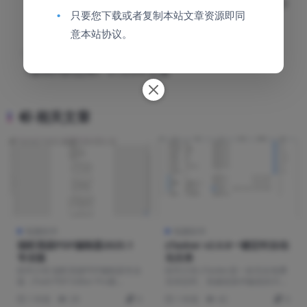
文件真实格式识别分析工具v1.0
•
只要您下载或者复制本站文章资源即同
意本站协议。
下一篇
《森林内的恐怖》v1.0.0中文版
相关文章
电脑软件
电脑软件
福昕高级PDF编辑器2025.1
zTasker v2.0.8一键定时自动
专业版
化任务
软件介绍 福昕高级PDF编辑器专业
软件介绍 zTasker是一款完全免费
版（Foxit PDF Editor Pro最...
支持定时、热键或条件触发的方式
执行多种自动...
1 年前
29
0
1 年前
42
0