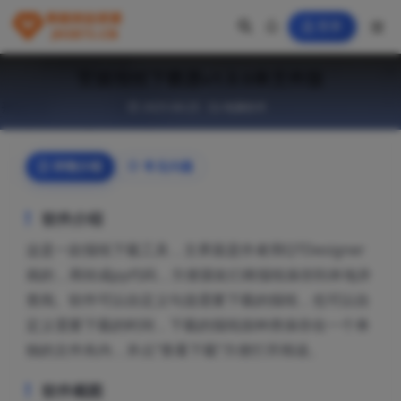
登录
官媒报纸下载器v1.0.0单文件版
2025-04-25
电脑软件
详情介绍
常见问题
软件介绍
这是一款报纸下载工具，主界面是作者用QTDesigner
画的，再转成py代码，方便朋友们将报纸保存到本地并
查阅。软件可以自定义勾选需要下载的报纸，也可以自
定义需要下载的时间，下载的报纸按种类保存在一个单
独的文件夹内，并点“查看下载”方便打开阅读。
软件截图