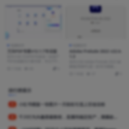
电脑软件
电脑软件
万兴PDF专家v12.1.7专业版
Adobe Prelude 2022 v22.6.
1.3
软件介绍 万兴PDF专家是一款国产
PDF全套解决方案专家，专注于PD
软件介绍 Adobe Prelude 2022 破
F的创建、编...
解版(简称PL)是一款专为视频...
7 月前
83
0
1 年前
37
0
排行榜展示
小红书模版一张图片一天轻松引流上百创业粉
1
千川行为兴趣搭建教程，直播间稳定投产，测爆款视频，素材投放全流程
2