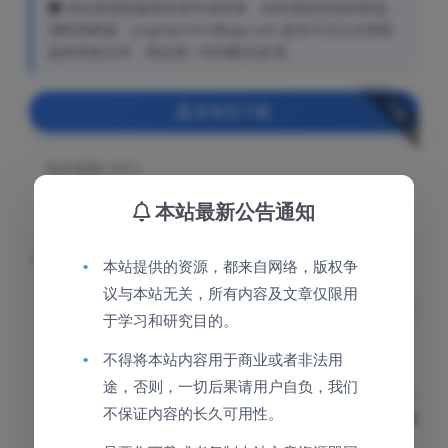
本站资源的版权归原作者所有，如有侵犯到您的权益，
请联系邮箱：jinghao1616@qq.com 提供可充分证明权
益的有效文件，我会第一时间配合处理。
下载
登录后下载
包含资源:
(3个)
本站最新公告通知
累计销量:
10
下载遇到问题？可联系客服或反馈
•
本站提供的资源，都来自网络，版权争
议与本站无关，所有内容及文章仅限用
分享
收藏
点赞(
54
)
于学习和研究目的。
•
不得将本站内容用于商业或者非法用
途，否则，一切后果请用户自负，我们
上一篇
不保证内容的长久可用性。
不忘初心Windows7旗舰精简版