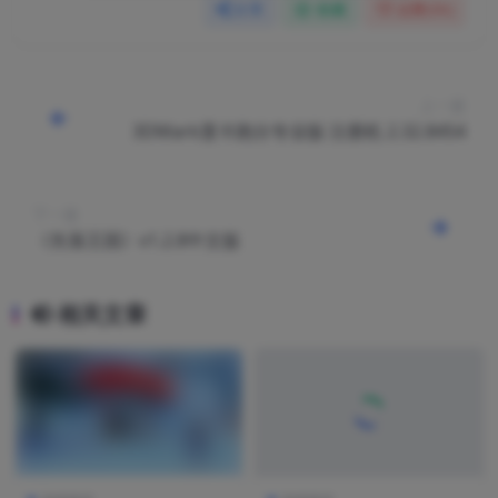
分享
收藏
点赞(
50
)
上一篇
3DMark显卡跑分专业版 注册机 2.32.8454
下一篇
《失落王国》v1.2.8中文版
相关文章