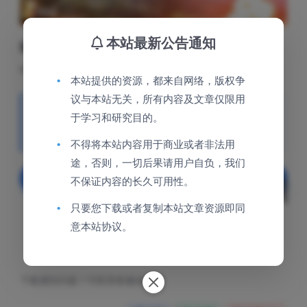
本站最新公告通知
版本介绍
v1.0.7|容量89.5GB|官方简体中文|支持键盘.鼠标
•
本站提供的资源，都来自网络，版权争
议与本站无关，所有内容及文章仅限用
本站资源的版权归原作者所有，如有侵犯到您的权益，
于学习和研究目的。
请联系邮箱：jinghao1616@qq.com 提供可充分证明权
益的有效文件，我会第一时间配合处理。
•
不得将本站内容用于商业或者非法用
途，否则，一切后果请用户自负，我们
下载
登录后下载
不保证内容的长久可用性。
•
只要您下载或者复制本站文章资源即同
包含资源:
(3个)
意本站协议。
累计销量:
4
下载遇到问题？可联系客服或反馈