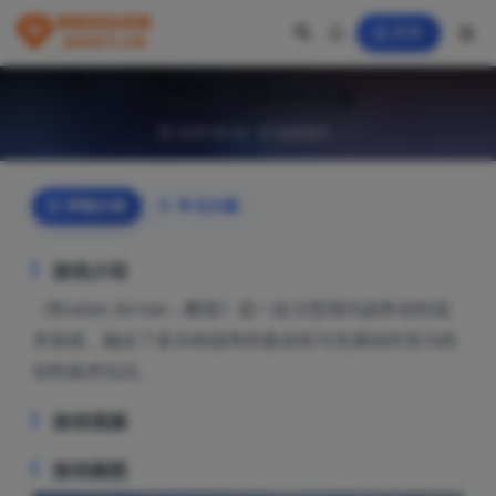
登录
《断箭》v1.0.7中文版
2025-09-20
游戏相关
详情介绍
常见问题
游戏介绍
《Broken Arrow – 断箭》是一款大型现代战争实时战
术游戏，融合了多兵种战争的复杂性与充满动作张力的
实时战术玩法。
游戏视频
游戏截图