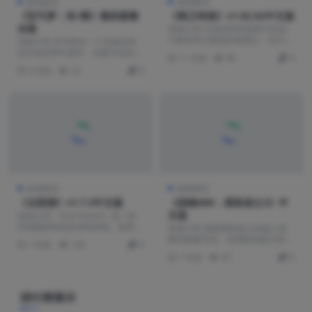
游戏相关
游戏相关
《宝可梦：朱/紫》模拟器整
《鸦卫奇旅》v1.02.02中文版
合版
游戏介绍 古老的民间故事与传说
中那些早已陨落的英雄们：你们的
游戏介绍 本作将在一个充满生机
世界已被噩梦入侵和腐...
的开放世界中展开，玩家可在此随
11 月前
90
0
心所欲地自由冒险。无...
3 月前
32
0
游戏相关
游戏相关
《太阳港》v1.7.3中文版
《战锤40K：星际战士2》中
文版
游戏介绍 《Sun Haven》是一款
农场题材角色扮演类游戏。游戏的
游戏介绍 体验星际战士的超人技
画风非常的可...
能和残暴手段。利用致命能力和毁
1 年前
120
0
灭性武器消灭无穷无尽...
1 年前
87
0
排行榜展示