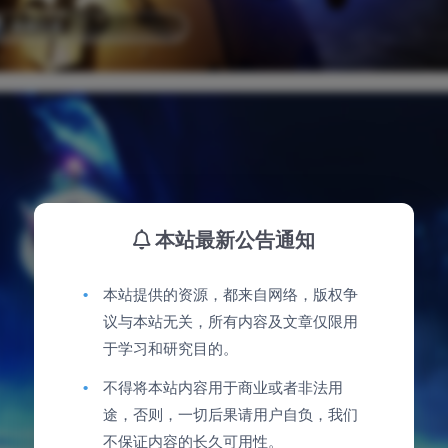
本站最新公告通知
•
本站提供的资源，都来自网络，版权争
议与本站无关，所有内容及文章仅限用
于学习和研究目的。
•
不得将本站内容用于商业或者非法用
途，否则，一切后果请用户自负，我们
不保证内容的长久可用性。