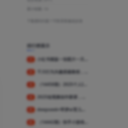
累计销量:
10
下载遇到问题？可联系客服或反馈
排行榜展示
小红书模版一张图片一天轻松引流上百创业粉
1
千川行为兴趣搭建教程，直播间稳定投产，测爆款视频，素材投放全流程
2
（14458期）2025个人IP短视频带货，掌握Deepseek+千川投流技巧，实现全域流量变现
3
2025短视频创作新课，学AI剪辑投放，提升视频高清处理，成为天才策划
4
deepseek+即梦ai育儿视频，爆款吸粉，月入1w
5
（14442期）快手小游戏4.0升级，提现10分钟内到账，可批量，可放大，小白可轻松上…
6