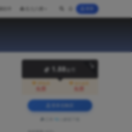
脑软件
乱七八糟
登录
下载
1.88
金币
VIP会员
永久会员
免费
免费
登录后购买
已有
10
人解锁下载
包含资源:
(3个)