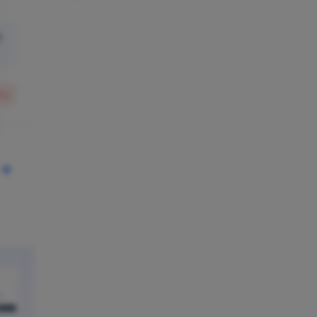
有
41
)