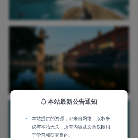
本站最新公告通知
•
本站提供的资源，都来自网络，版权争
议与本站无关，所有内容及文章仅限用
于学习和研究目的。