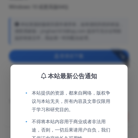
Windows 10 或更高版64位
本站资源的版权归原作者所有，如有侵犯到您的权益，
请联系邮箱：jinghao1616@qq.com 提供可充分证明权
益的有效文件，我会第一时间配合处理。
下载
登录后下载
包含资源:
(3个)
本站最新公告通知
累计销量:
10
•
本站提供的资源，都来自网络，版权争
下载遇到问题？可联系客服或反馈
议与本站无关，所有内容及文章仅限用
于学习和研究目的。
分享
收藏
点赞(
35
)
•
不得将本站内容用于商业或者非法用
途，否则，一切后果请用户自负，我们