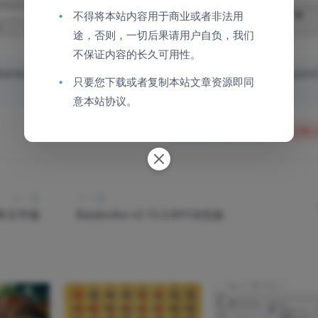
•
不得将本站内容用于商业或者非法用
途，否则，一切后果请用户自负，我们
不保证内容的长久可用性。
益，请联系邮箱：jinghao1616@qq.com 提供可充分证明权益的
•
只要您下载或者复制本站文章资源即同
意本站协议。
分享
收藏
点赞(
上一篇
下一篇
.2单文件版
Balabolka v2.15.0.891绿色版