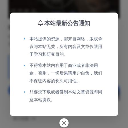
本站最新公告通知
版本介绍
v0.6.0.385|容量5.53GB|官方简体中文|支持键盘.鼠标.
•
本站提供的资源，都来自网络，版权争
手柄
议与本站无关，所有内容及文章仅限用
于学习和研究目的。
本站资源的版权归原作者所有，如有侵犯到您的权益，
•
不得将本站内容用于商业或者非法用
请联系邮箱：jinghao1616@qq.com 提供可充分证明权
益的有效文件，我会第一时间配合处理。
途，否则，一切后果请用户自负，我们
不保证内容的长久可用性。
下载
登录后下载
•
只要您下载或者复制本站文章资源即同
意本站协议。
包含资源:
(3个)
累计销量:
10