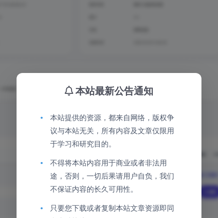
本站最新公告通知
•
本站提供的资源，都来自网络，版权争
议与本站无关，所有内容及文章仅限用
于学习和研究目的。
•
不得将本站内容用于商业或者非法用
途，否则，一切后果请用户自负，我们
不保证内容的长久可用性。
•
只要您下载或者复制本站文章资源即同