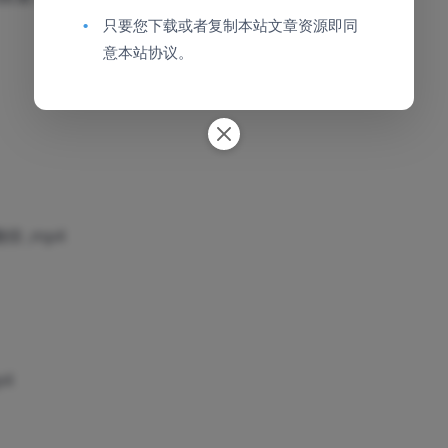
•
只要您下载或者复制本站文章资源即同
意本站协议。
倍 ,mp4
p4