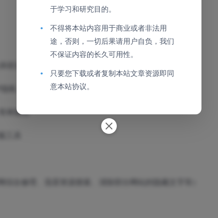
于学习和研究目的。
•
不得将本站内容用于商业或者非法用
途，否则，一切后果请用户自负，我们
不保证内容的长久可用性。
杀软误报,已将含有该组件的版本分别提供）
•
只要您下载或者复制本站文章资源即同
意本站协议。
护隐私
存、简单随意
下载工具
网综合修理、迅雷资源搜索、清除部分网站的隐藏文字等）