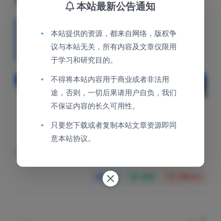
择并下载
本站最新公告通知
本站资源的版权归原作者所有，如有侵犯到您的权益，
•
本站提供的资源，都来自网络，版权争
请联系邮箱：jinghao1616@qq.com 提供可充分证明权
议与本站无关，所有内容及文章仅限用
益的有效文件，我会第一时间配合处理。
于学习和研究目的。
下载
•
不得将本站内容用于商业或者非法用
登录后下载
途，否则，一切后果请用户自负，我们
不保证内容的长久可用性。
包含资源:
(3个)
•
只要您下载或者复制本站文章资源即同
累计销量:
10
意本站协议。
下载遇到问题？可联系客服或反馈
分享
收藏
点赞(
60
)
上一篇