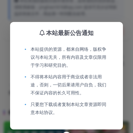
本站资源的版权归原作者所有，如有侵犯到您的权益，
请联系邮箱：jinghao1616@qq.com 提供可充分证明权
益的有效文件，我会第一时间配合处理。
本站最新公告通知
分享
收藏
点赞(
13
)
•
本站提供的资源，都来自网络，版权争
上一篇
议与本站无关，所有内容及文章仅限用
自媒体摄影课从0到1开始做博主
于学习和研究目的。
•
不得将本站内容用于商业或者非法用
途，否则，一切后果请用户自负，我们
下一篇
教你玩转美业人0-100万实战落地课
不保证内容的长久可用性。
•
只要您下载或者复制本站文章资源即同
相关文章
意本站协议。