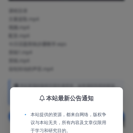
课程目录
文案提取.mp4
视频.mp4
配音.mp4
今日话题剪辑步骤教学.wps
剪辑1.mp4
剪辑.mp4
齿轮转动的声音.mp4
本站资源的版权归原作者所有，如有侵犯到您的权益，
请联系邮箱：jinghao1616@qq.com 提供可充分证明权
本站最新公告通知
益的有效文件，我会第一时间配合处理。
下载
•
本站提供的资源，都来自网络，版权争
登录后下载
议与本站无关，所有内容及文章仅限用
于学习和研究目的。