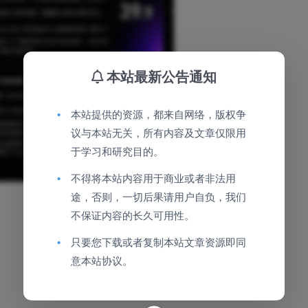
本站最新公告通知
•
本站提供的资源，都来自网络，版权争
议与本站无关，所有内容及文章仅限用
于学习和研究目的。
•
不得将本站内容用于商业或者非法用
途，否则，一切后果请用户自负，我们
不保证内容的长久可用性。
•
只要您下载或者复制本站文章资源即同
意本站协议。