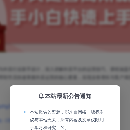
为外卖行业新手设计，深入讲解外卖平台的运营技巧。课程涵盖
帮助学员快速掌握外卖运营的核心要素，实现业务增长与客户满
本站最新公告通知
1qxfqjZWmmjVYG8JQ?pwd=td8z
•
本站提供的资源，都来自网络，版权争
BjUz2q（访问码：0k8y）
议与本站无关，所有内容及文章仅限用
于学习和研究目的。