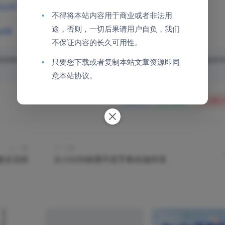
cGUX7T
•
不得将本站内容用于商业或者非法用
途，否则，一切后果请用户自负，我们
a08
不保证内容的长久可用性。
益，请联系邮箱：jinghao1616@qq.com 提供可充分证明权益的
•
只要您下载或者复制本站文章资源即同
意本站协议。
分享
收藏
点赞(
上一篇
下一篇
建全流程
从小白到精通手把手教你做跨境