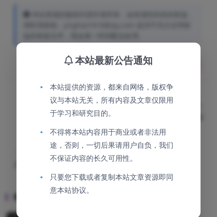
本站资源的版权归原作者所有，如有侵犯到您的权益，
请联系邮箱：jinghao1616@qq.com 提供可充分证明权
益的有效文件，我会第一时间配合处理。
本站最新公告通知
分享
收藏
点赞(
15
)
•
本站提供的资源，都来自网络，版权争
议与本站无关，所有内容及文章仅限用
上一篇
于学习和研究目的。
2024年跨境电商利基选品案例
•
不得将本站内容用于商业或者非法用
途，否则，一切后果请用户自负，我们
下一篇
不保证内容的长久可用性。
2024淘宝开店运营教程直通车
•
只要您下载或者复制本站文章资源即同
意本站协议。
相关文章