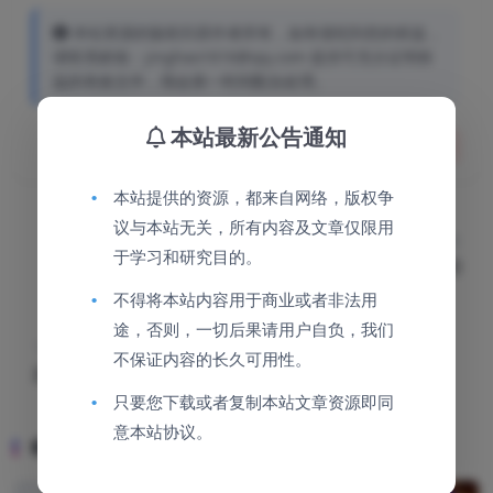
本站资源的版权归原作者所有，如有侵犯到您的权益，
请联系邮箱：jinghao1616@qq.com 提供可充分证明权
益的有效文件，我会第一时间配合处理。
本站最新公告通知
分享
收藏
点赞(
25
)
•
本站提供的资源，都来自网络，版权争
议与本站无关，所有内容及文章仅限用
上一篇
于学习和研究目的。
古典超级个体iP营打造第六期
•
不得将本站内容用于商业或者非法用
途，否则，一切后果请用户自负，我们
下一篇
不保证内容的长久可用性。
直通车实战系统低成本获客
•
只要您下载或者复制本站文章资源即同
意本站协议。
相关文章