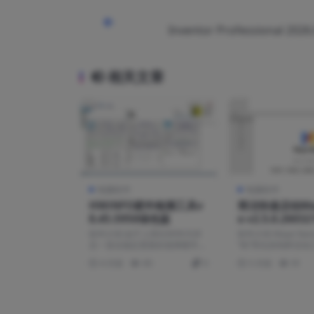
Inventor Professional 20
相关文章
电脑软件
电脑软件
HWiNFO硬件检测工具v
简洁快速启动May
8.45.5950绿色版
o v2.5.0.260
软件介绍 始于上世纪90年代并
软件介绍 Maye Na
且一直在稳定更新的老牌硬件分
“快”而生的纯粹启
析及监控工具HWiNF...
深信，效率的...
4 月前
85
0
5 月前
91