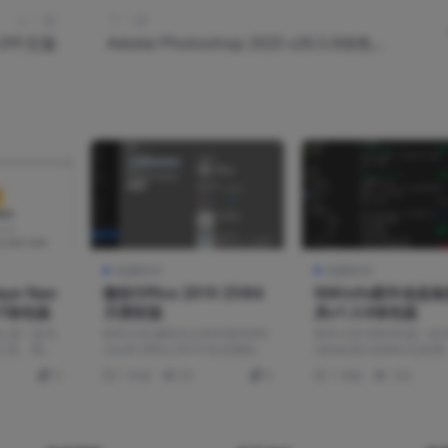
上一篇
下一篇
26.0中文版
Adobe Photoshop 2025 v26.5.0绿色精
简版
电脑软件
电脑软件
e Nan
微软Office 2019 25年6
NWinfo硬件信息
321绿色版
月授权版
具v1.3.0绿色版
no 是一款为
软件介绍 微软办公软件套件Mic
软件介绍 NWinfo是一款
动工具。我们
rosoft Office 2019 专业增强
ndows设计的Win32应
版...
集系统和...
0
1 年前
55
0
1 年前
102