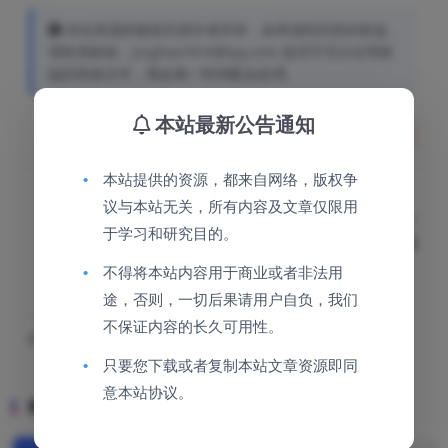
本站资源的版权归原作者所有，如有侵犯到您的权益，
请联系邮箱：jinghao1616@qq.com 提供可充分证明权
益的有效文件，我会第一时间配合处理。
本站最新公告通知
分享
收藏
点赞(
42
)
•
本站提供的资源，都来自网络，版权争
议与本站无关，所有内容及文章仅限用
上一篇
于学习和研究目的。
Houdini进阶案例课镜头增补版
•
不得将本站内容用于商业或者非法用
途，否则，一切后果请用户自负，我们
下一篇
不保证内容的长久可用性。
Python爬虫JS逆向进阶课程
•
只要您下载或者复制本站文章资源即同
意本站协议。
相关文章