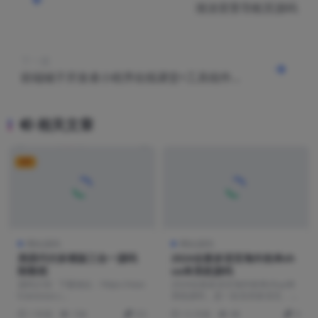
渐淡背景导航页源码
下一篇
前端铺子开发者小程序在线课堂+工具组件
小程序uniapp移动端
相关文章
VIP
网站源码
网站源码
美团代付多模版三合一源码
2024全新多语言海外抢单sh
附教程
ua单系统源码
源码介绍 下载地址：https://xiao
2024全新多语言海外抢单shua单
k.lanzouv.c...
系统源码，是一款支持多语言、多
地区订单自动匹...
1 年前
104
0.5
12 月前
68
0