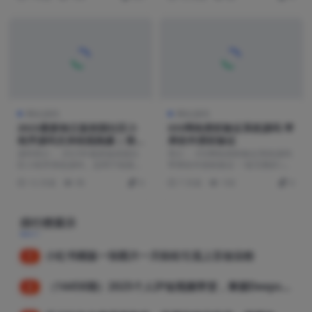
网站源码
网站源码
2023最新独立版校园社区小
iOS网络授权验证系统源码 苹
程序源码支持校园跑腿 | 附
果软件授权验证
详细教程
源码简介： 2023年最新版校园社
简介： iOS网络授权验证系统源码
区小程序系统源码，适用于校园跑
苹果软件授权验证 一套完整的 iOS
腿等多种校园服务...
&nbs...
12 月前
95
0
7 月前
103
0
排行榜展示
小红书模版一张图片一天轻松引流上百创业粉
1
（14458期）2025个人IP短视频带货，掌握Deepseek+千川投流技巧，实现全域流量变现
2