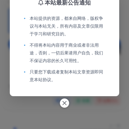
本站最新公告通知
本站资源的版权归原作者所有，如有侵犯到您的权益，
•
本站提供的资源，都来自网络，版权争
请联系邮箱：jinghao1616@qq.com 提供可充分证明权
议与本站无关，所有内容及文章仅限用
益的有效文件，我会第一时间配合处理。
于学习和研究目的。
下载
登录后下载
•
不得将本站内容用于商业或者非法用
途，否则，一切后果请用户自负，我们
包含资源:
(2个)
不保证内容的长久可用性。
•
只要您下载或者复制本站文章资源即同
累计销量:
10
意本站协议。
下载遇到问题？可联系客服或反馈
分享
收藏
点赞(
52
)
上一篇