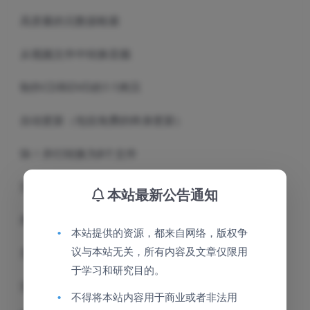
高质量的元数据检索
从视频文件中转换音频
制作CD和DVD的1:1拷贝
自动更新（包括免费的终身更新）
快！并行转换为8个文件
完全元数据支持
本站最新公告通知
用多个服务的封面艺术下载元数据
•
本站提供的资源，都来自网络，版权争
议与本站无关，所有内容及文章仅限用
无缝的音频转换和采样率转换
于学习和研究目的。
完整的提示表（提示）支持
•
不得将本站内容用于商业或者非法用