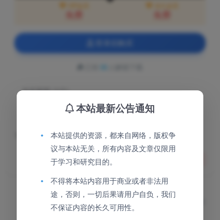
VIP会员
永久会员
免费
免费
登录后购买
已有
30
人解锁下载
包含资源:
(1个)
本站最新公告通知
累计销量:
30
•
本站提供的资源，都来自网络，版权争
下载遇到问题？可联系客服或反馈
议与本站无关，所有内容及文章仅限用
分享
收藏
点赞(
108
)
于学习和研究目的。
•
不得将本站内容用于商业或者非法用
途，否则，一切后果请用户自负，我们
上一篇
不保证内容的长久可用性。
（14450期）快手直接搬运最新玩法来了，1