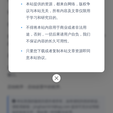
齐。
•
本站提供的资源，都来自网络，版权争
议与本站无关，所有内容及文章仅限用
透明度：更改当前窗口的透明度。
于学习和研究目的。
优先级：更改当前窗口的程序优先级。
•
不得将本站内容用于商业或者非法用
途，否则，一切后果请用户自负，我们
剪贴板：复制所有窗口文本 (包括控制台、MS Office 产
不保证内容的长久可用性。
品等) 到剪贴板中，同时支持清除剪贴板。
•
只要您下载或者复制本站文章资源即同
系统托盘：将当前窗口最小化或挂起到系统托盘。
意本站协议。
其他窗口：关闭和最小化系统中除当前窗口之外的所有
窗口。
启动程序：启动设置中的程序。
本站资源的版权归原作者所有，如有侵犯到您的权益，
请联系邮箱：jinghao1616@qq.com 提供可充分证明权
益的有效文件，我会第一时间配合处理。