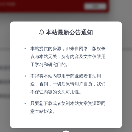
本站最新公告通知
•
本站提供的资源，都来自网络，版权争
议与本站无关，所有内容及文章仅限用
于学习和研究目的。
资源管理器右键
•
不得将本站内容用于商业或者非法用
断联网验证请求
途，否则，一切后果请用户自负，我们
不保证内容的长久可用性。
帮助菜单无用项
•
只要您下载或者复制本站文章资源即同
意本站协议。