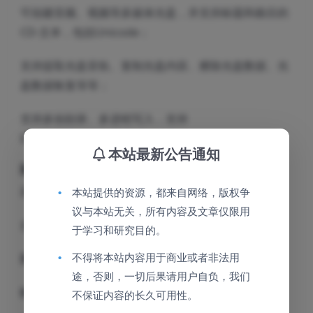
可创建音频、视频等多媒体光盘，并支持标题和曲目的
CD-文本，包括Unicode；
支持提取光盘音轨、复制光盘内容、擦除光盘数据、光
盘数据恢复等等；
支持多份刻录、多进程写入，支持
IDE/SCSI/USB/1394/SATA等等；
本站最新公告通知
版本特点
采用Hook劫持补丁破解专业版
•
本站提供的资源，都来自网络，版权争
议与本站无关，所有内容及文章仅限用
去后续检测升级提示，禁止自动检测升级
于学习和研究目的。
删除多国语言和帮助，关于界面显示永久许可
•
不得将本站内容用于商业或者非法用
途，否则，一切后果请用户自负，我们
解压文件夹使用，可通过批处理添加右键菜单
不保证内容的长久可用性。