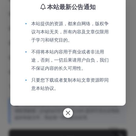
本站最新公告通知
007.爆款视频背后的底层逻辑(1).mp4
•
本站提供的资源，都来自网络，版权争
008.起号第一步:正确分析对标账号(2)(1).mp4
议与本站无关，所有内容及文章仅限用
于学习和研究目的。
009.起号第一步:找正确对标账号(1)(1).mp4
•
不得将本站内容用于商业或者非法用
010.A1基础知识和底层逻辑(1).mp4
途，否则，一切后果请用户自负，我们
不保证内容的长久可用性。
011.Deepseek心流法&六脉神剑(1).mp4
•
只要您下载或者复制本站文章资源即同
下载地址：
意本站协议。
本站资源的版权归原作者所有，如有侵犯到您的权益，
请联系邮箱：jinghao1616@qq.com 提供可充分证明权
益的有效文件，我会第一时间配合处理。
下载