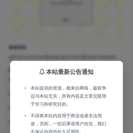
新版特性
github.com/sandboxie-plus/Sandboxie/releases
版本特点
本站最新公告通知
官方论坛2020年3月份公布免费开源Sandboxie源码
•
本站提供的资源，都来自网络，版权争
最后一个官方数字签名的免费版的版本号为 v5.33.6
议与本站无关，所有内容及文章仅限用
于学习和研究目的。
现由开发者@DavidXanatos个人接盘持续更新维护
•
不得将本站内容用于商业或者非法用
Sandboxie Classic ：沙盘经典版，安全更新！
途，否则，一切后果请用户自负，我们
不保证内容的长久可用性。