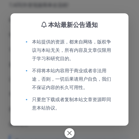
7.AI写作变现接商单全流程!
8.项目常见问题解决
本站最新公告通知
9.扩大收益和效率
•
本站提供的资源，都来自网络，版权争
10.项目经验总结
议与本站无关，所有内容及文章仅限用
于学习和研究目的。
课程资料：
•
不得将本站内容用于商业或者非法用
订单截图
途，否则，一切后果请用户自负，我们
不保证内容的长久可用性。
平台截图
•
只要您下载或者复制本站文章资源即同
意本站协议。
所需工具
应聘写手