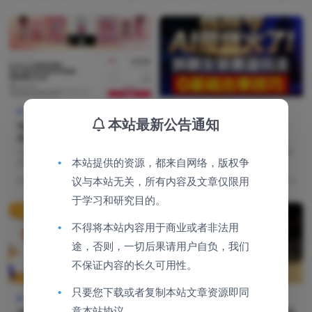
副业网赚资源
副业网赚资源
本站最新公告通知
NanoBanana内容自动化套
视频号AI带货火了！拆解女
件：只需一张照片即可无限扩
装赛道玩法，0基础也能稳定
展产品展示、详情页和社交媒
出单，附详细步骤
NanoBanana内容自动化套件：只
视频号AI带货火了！拆解女装赛道
体内容！
需一张照片即可无限扩展产品展
玩法，0基础也能稳定出单，附详
•
本站提供的资源，都来自网络，版权争
示、详情页和社...
细步骤 项目简介：...
5 月前
87
0
5 月前
35
0
议与本站无关，所有内容及文章仅限用
于学习和研究目的。
•
不得将本站内容用于商业或者非法用
途，否则，一切后果请用户自负，我们
不保证内容的长久可用性。
•
只要您下载或者复制本站文章资源即同
副业网赚资源
副业网赚资源
意本站协议。