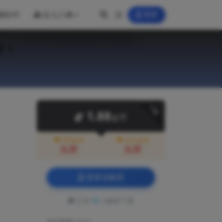
脑软件
乱七八糟
登录
付！
下载
1.88
金币
VIP会员
永久会员
免费
免费
登录后购买
已有
10
人解锁下载
包含资源:
(3个)