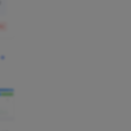
有
50
)