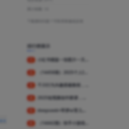
累计销量:
10
下载遇到问题？可联系客服或反馈
排行榜展示
小红书模版一张图片一天轻松引流上百创业粉
1
（14458期）2025个人IP短视频带货，掌握Deepseek+千川投流技巧，实现全域流量变现
2
千川行为兴趣搭建教程，直播间稳定投产，测爆款视频，素材投放全流程
3
2025短视频创作新课，学AI剪辑投放，提升视频高清处理，成为天才策划
4
deepseek+即梦ai育儿视频，爆款吸粉，月入1w
5
（14442期）快手小游戏4.0升级，提现10分钟内到账，可批量，可放大，小白可轻松上…
6