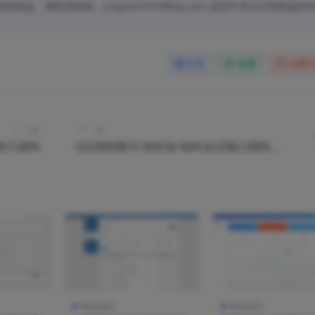
益，请联系邮箱：jinghao1616@qq.com 提供可充分证明权益的
分享
收藏
点赞(
上一篇
下一篇
响力源码
QQ强制聊天/加好友/临时会话接口跳转
单页HTML源码
网站源码
网站源码