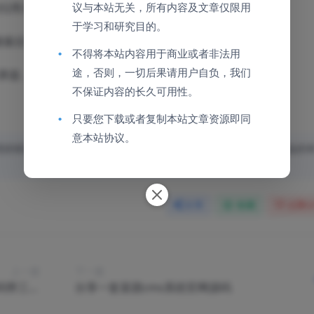
QQ用户进行聊天。
议与本站无关，所有内容及文章仅限用
于学习和研究目的。
搜索后无法加好友的问题。
•
不得将本站内容用于商业或者非法用
途，否则，一切后果请用户自负，我们
天界面，与第一个按钮实现相似的功能。
不保证内容的长久可用性。
•
只要您下载或者复制本站文章资源即同
意本站协议。
益，请联系邮箱：jinghao1616@qq.com 提供可充分证明权益的
分享
收藏
点赞(
上一篇
下一篇
源码带三方
分享一套某团cms系统官网源码
支付！