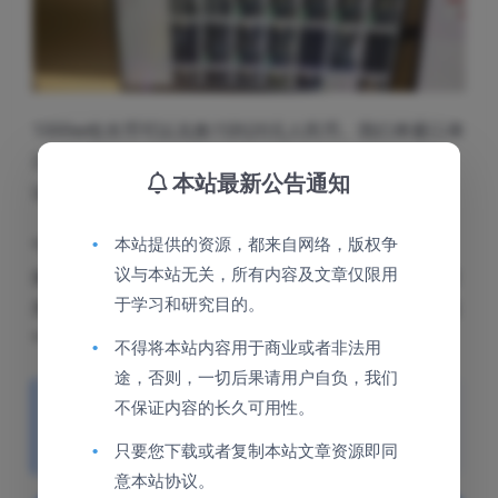
1000w哈夫币可以兑换15到20元人民币。我们单窗口单
日稳定产出700w到1200w哈夫币，经过长期实操测
本站最新公告通知
试，单窗口纯利润稳定在10元以上，收益十分靠谱
*提示本文仅为课程介绍，不构成任何收益承诺，变现
•
本站提供的资源，都来自网络，版权争
议与本站无关，所有内容及文章仅限用
效果因人而异，需结合自身努力与实操，合理运用课程
于学习和研究目的。
所学内容，同时严格遵守平台相关规则与相关法律法规
*
•
不得将本站内容用于商业或者非法用
途，否则，一切后果请用户自负，我们
本站资源的版权归原作者所有，如有侵犯到您的权益，
不保证内容的长久可用性。
请联系邮箱：jinghao1616@qq.com 提供可充分证明权
益的有效文件，我会第一时间配合处理。
•
只要您下载或者复制本站文章资源即同
意本站协议。