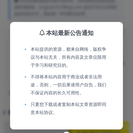
本站资源的版权归原作者所有，如有侵犯到您的权益，
请联系邮箱：jinghao1616@qq.com 提供可充分证明权
益的有效文件，我会第一时间配合处理。
本站最新公告通知
分享
收藏
点赞(
0
)
•
本站提供的资源，都来自网络，版权争
上一篇
议与本站无关，所有内容及文章仅限用
2023抖音小店无货源0基础到爆单
于学习和研究目的。
•
不得将本站内容用于商业或者非法用
途，否则，一切后果请用户自负，我们
下一篇
让你做短视频带货变得更加简单
不保证内容的长久可用性。
•
只要您下载或者复制本站文章资源即同
相关文章
意本站协议。